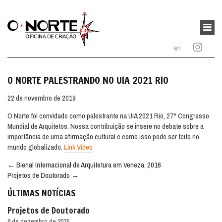
O
Norte
Menu
–
princi
en
Oficina
de
Criação
O NORTE PALESTRANDO NO UIA 2021 RIO
22 de novembro de 2019
O Norte foi convidado como palestrante na UIA 2021 Rio, 27° Congresso
Mundial de Arquitetos. Nossa contribuição se insere no debate sobre a
importância de uma afirmação cultural e como isso pode ser feito no
mundo globalizado.
Link Vídeo
Navegação
←
Bienal Internacional de Arquitetura em Veneza, 2016
entre
Projetos de Doutorado
→
publicações
ÚLTIMAS NOTÍCIAS
Projetos de Doutorado
6 de dezembro de 2025