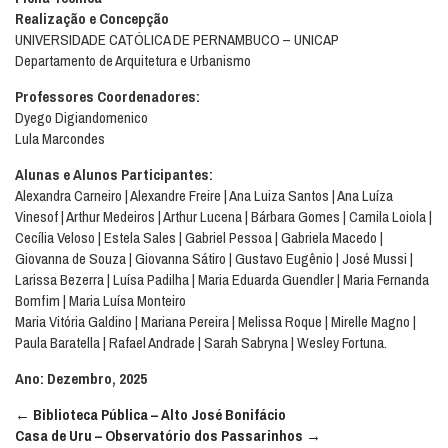
Realização e Concepção
UNIVERSIDADE CATÓLICA DE PERNAMBUCO – UNICAP
Departamento de Arquitetura e Urbanismo
Professores Coordenadores:
Dyego Digiandomenico
Lula Marcondes
Alunas e Alunos Participantes:
Alexandra Carneiro | Alexandre Freire | Ana Luiza Santos | Ana Luíza
Vinesof | Arthur Medeiros | Arthur Lucena | Bárbara Gomes | Camila Loiola |
Cecília Veloso | Estela Sales | Gabriel Pessoa | Gabriela Macedo |
Giovanna de Souza | Giovanna Sátiro | Gustavo Eugênio | José Mussi |
Larissa Bezerra | Luísa Padilha | Maria Eduarda Guendler | Maria Fernanda
Bomfim | Maria Luísa Monteiro
Maria Vitória Galdino | Mariana Pereira | Melissa Roque | Mirelle Magno |
Paula Baratella | Rafael Andrade | Sarah Sabryna | Wesley Fortuna.
Ano:
Dezembro, 2025
Navegação
←
Biblioteca Pública – Alto José Bonifácio
entre
Casa de Uru – Observatório dos Passarinhos
→