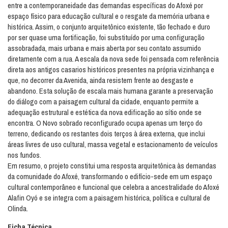
entre a contemporaneidade das demandas específicas do Afoxé por
espaço físico para educação cultural e o resgate da memória urbana e
histórica. Assim, o conjunto arquitetônico existente, tão fechado e duro
por ser quase uma fortificação, foi substituído por uma configuração
assobradada, mais urbana e mais aberta por seu contato assumido
diretamente com a rua. A escala da nova sede foi pensada com referência
direta aos antigos casarios históricos presentes na própria vizinhança e
que, no decorrer da Avenida, ainda resistem frente ao desgaste e
abandono. Esta solução de escala mais humana garante a preservação
do diálogo com a paisagem cultural da cidade, enquanto permite a
adequação estrutural e estética da nova edificação ao sítio onde se
encontra. O Novo sobrado reconfigurado ocupa apenas um terço do
terreno, dedicando os restantes dois terços à área externa, que inclui
áreas livres de uso cultural, massa vegetal e estacionamento de veículos
nos fundos.
Em resumo, o projeto constitui uma resposta arquitetônica às demandas
da comunidade do Afoxé, transformando o edifício-sede em um espaço
cultural contemporâneo e funcional que celebra a ancestralidade do Afoxé
Alafin Oyó e se integra com a paisagem histórica, política e cultural de
Olinda.
Ficha Técnica