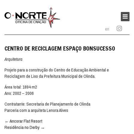
O
Norte
Menu
–
princi
en
Oficina
de
Criação
CENTRO DE RECICLAGEM ESPAÇO BONSUCESSO
Arquitetura
Projeto para a construção do Centro de Educação Ambiental e
Reciclagem de Lixo da Prefeitura Municipal de Olinda.
Área total: 1894 m2
Ano: 2002 – 2006
Contratante: Secretaria de Planejamento de Olinda
Parceria com a arquiteta Lenora Alves
Navegação
←
Ancorar Flat Resort
entre
Residência no Derby
→
publicações