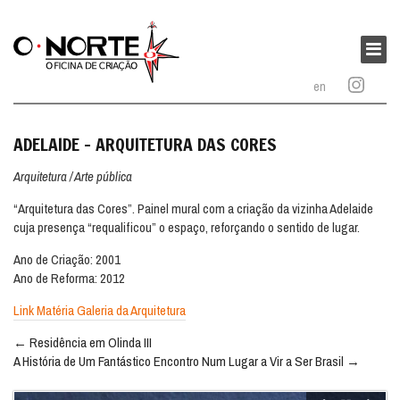
O
Norte
Menu
–
princi
en
Oficina
de
Criação
ADELAIDE – ARQUITETURA DAS CORES
Arquitetura / Arte pública
“Arquitetura das Cores”. Painel mural com a criação da vizinha Adelaide
cuja presença “requalificou” o espaço, reforçando o sentido de lugar.
Ano de Criação: 2001
Ano de Reforma: 2012
Link Matéria Galeria da Arquitetura
Navegação
←
Residência em Olinda III
entre
A História de Um Fantástico Encontro Num Lugar a Vir a Ser Brasil
→
publicações